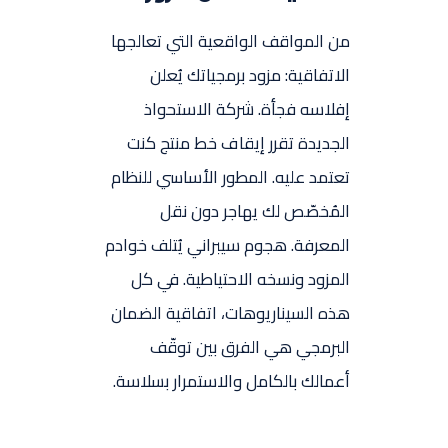
من المواقف الواقعية التي تعالجها
الاتفاقية: مزود برمجياتك يُعلن
إفلاسه فجأة. شركة الاستحواذ
الجديدة تقرر إيقاف خط منتج كنت
تعتمد عليه. المطور الأساسي للنظام
المُخصّص لك يهاجر دون نقل
المعرفة. هجوم سيبراني يُتلف خوادم
المزود ونسخه الاحتياطية. في كل
هذه السيناريوهات، اتفاقية الضمان
البرمجي هي الفرق بين توقّف
أعمالك بالكامل والاستمرار بسلاسة.