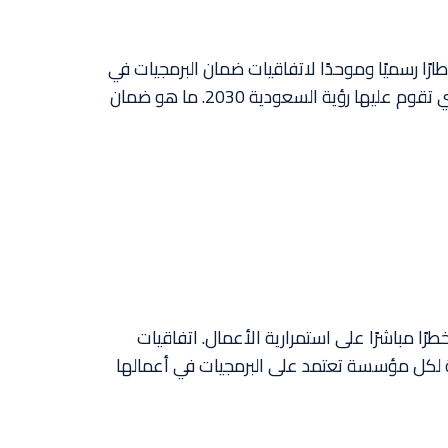
 البرمجيات، ليضع لأول مرة إطارًا رسميًا وموحدًا لاتفاقيات ضمان البرمجيات في
المملكة العربية السعودية. هذه الخطوة ليست تفصيلًا تنظيميًا عابرًا، بل حجر أساس في البنية التحتية للثقة الرقمية التي تقوم عليها رؤية السعودية 2030. ما هو ضمان
ي حرج خطرًا مباشرًا على استمرارية الأعمال. اتفاقيات
بل ضرورة استراتيجية لكل مؤسسة تعتمد على البرمجيات في أعمالها