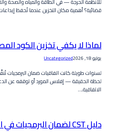
للأنظمة الحرجة — في الطاقة والمياه والصحة وا
قضائية؟ أهمية مكان التخزين عندما تُحفظ إيداعا
لماذا لا يكفي تخزين الكود الم
يوليو 18, 2026
Uncategorized
لسنوات طويلة كانت اتفاقيات ضمان البرمجيات تُن
لحظة الحقيقة — إفلاس المورد أو توقفه عن الدعم
الاتفاقية.…
دليل CST لضمان البرمجيات في السعودية: ما الذي يعنيه لمنشأتك؟