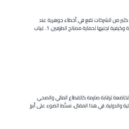
لية. كثير من الشركات تقع في أخطاء جوهرية عند
توقيع هذه الاتفاقيات، مما يكلّفها لاحقًا خسائر مادية ومعنوية كبيرة. في هذا المقال نستعرض أبرز الأخطاء الشائعة وكيفية تجنبها لحماية مصالح الطرفين. 1. غياب
لضمان البرمجي (Software Escrow)، خصوصًا في القطاعات الخاضعة لرقابة صارمة كالقطاع المالي والصحي
ية والدولية. في هذا المقال، نسلّط الضوء على أبرز