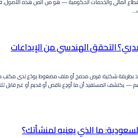
لقطاع المالي والخدمات الحكومية — هو من أثمن هذه الأصول. ف
ت…
صدري؟ التحقق الهندسي من الإيداعات
فَّذ بطريقة شكلية: قرص مدمج أو ملف مضغوط يودَع لدى مكتب مح
 — يكتشف المستفيد أن ما أودِع ناقص أو قديم أو غير قابل للتش