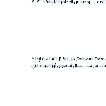
مان البرمجي (Software Escrow) كأداة احترافية لحماية الأصول البرمجية من المخاطر القانونية والتقنية
في زمنٍ باتت فيه البرمجيات تشغّل جوهر الأعمال وتمثّل أحد أهم أصول الشركات، أصبحت خدمات الضمان البرمجي (Software Escrow) من الركائز الأساسية لإدارة
مزود. في هذا المقال نستعرض أبرز الفوائد التي