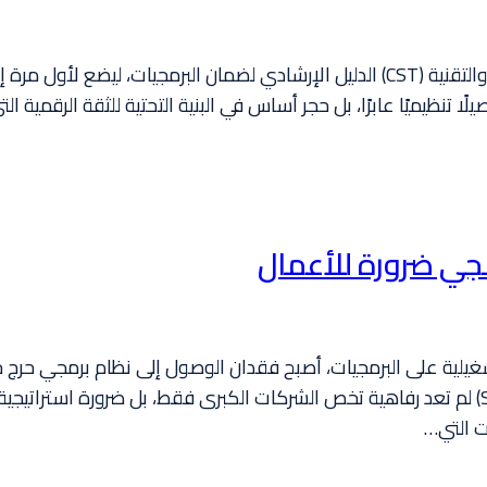
في نوفمبر 2025 أصدرت هيئة الاتصالات والفضاء والتقنية (CST) الدليل الإرشادي لضمان
رمجي ضرورة للأعمال
من 80% من العمليات التشغيلية على البرمجيات، أصبح فقدان الوصول إلى نظام برمج
الضمان البرمجي (Software Escrow Agreements) لم تعد رفاهية تخص الشركات الكبرى فقط، 
ت التي…