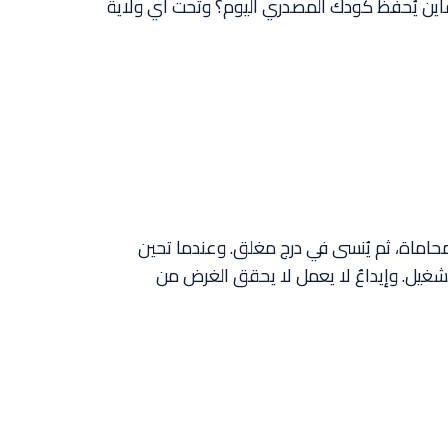
أين يُحفظ كودك المصدري اليوم؟ وتحت أي ولاية
اماة، ثم يُنسى في درج مغلق. وعندما تحين
غيل. وإيداعٌ لا يعمل لا يحقق الغرض من