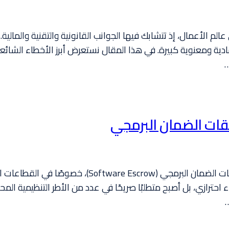
ي عالم الأعمال، إذ تتشابك فيها الجوانب القانونية والتقنية والما
قات الضمان البرمجي
يمثّل الامتثال التنظيمي اليوم أحد أهم محاور صفقات ا
حترازي، بل أصبح متطلبًا صريحًا في عدد من الأطر التنظيمية المحل
…